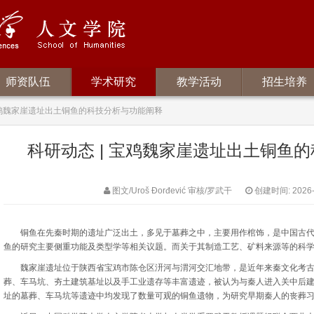
师资队伍
学术研究
教学活动
招生培养
 宝鸡魏家崖遗址出土铜鱼的科技分析与功能阐释
科研动态 | 宝鸡魏家崖遗址出土铜鱼
图文/Uroš Đorđević 审核/罗武干
创建时间: 2026-
铜鱼在先秦时期的遗址广泛出土，多见于墓葬之中，主要用作棺饰，是中国古代
鱼的研究主要侧重功能及类型学等相关议题。而关于其制造工艺、矿料来源等的科
魏家崖遗址位于陕西省宝鸡市陈仓区汧河与渭河交汇地带，是近年来秦文化考古
葬、车马坑、夯土建筑基址以及手工业遗存等丰富遗迹，被认为与秦人进入关中后建
址的墓葬、车马坑等遗迹中均发现了数量可观的铜鱼遗物，为研究早期秦人的丧葬