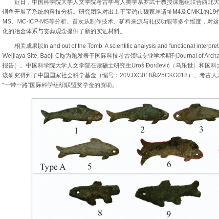
近日，中国科学院大学人文学院考古学与人类学系罗武干教授课题组联合西北大
铜鱼开展了系统的科技分析。研究团队对出土于宝鸡市魏家崖遗址M4及CMK1的19件铜鱼样
MS、MC-ICP-MS等分析。首次从制作技术、矿料来源与礼仪功能等多个维度，
化的冶金体系与丧葬观念提供了新的实证材料。
相关成果以In and out of the Tomb: A scientific analysis and functional interpretati
Weijiaya Site, Baoji City为题发表于国际科技考古领域专业学术期刊Journal of Archa
报告）。中国科学院大学人文学院在读硕士研究生Uroš Đorđević（乌乐世）和
该研究得到了中国国家社会科学基金（编号：20VJXG018和25CKG018）、考古人
“一带一路”国际科学组织联盟奖学金的资助。