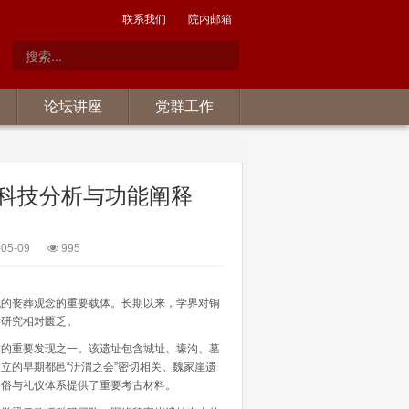
联系我们
院内邮箱
论坛讲座
党群工作
的科技分析与功能阐释
05-09
995
的丧葬观念的重要载体。长期以来，学界对铜
学研究相对匮乏。
的重要发现之一。该遗址包含城址、壕沟、墓
立的早期都邑“汧渭之会”密切相关。魏家崖遗
习俗与礼仪体系提供了重要考古材料。