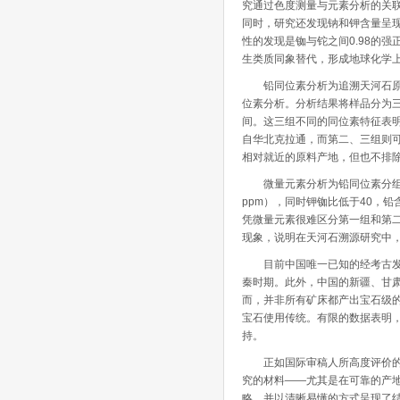
究通过色度测量与元素分析的关联
同时，研究还发现钠和钾含量呈现
性的发现是铷与铊之间0.98的强正相
生类质同象替代，形成地球化学
铅同位素分析为追溯天河石原料
位素分析。分析结果将样品分为三组：第一组
间。这三组不同的同位素特征表
自华北克拉通，而第二、三组则
相对就近的原料产地，但也不排
微量元素分析为铅同位素分组提供
ppm），同时钾铷比低于40，
凭微量元素很难区分第一组和第
现象，说明在天河石溯源研究中
目前中国唯一已知的经考古发掘
秦时期。此外，中国的新疆、甘
而，并非所有矿床都产出宝石级
宝石使用传统。有限的数据表明
持。
正如国际审稿人所高度评价的：
究的材料——尤其是在可靠的产
略，并以清晰易懂的方式呈现了