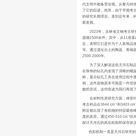
代文明中都备受珍视。从黎凡特
了它的踪迹。然而，由于早期考
的研究长期滞后。直到近年来，
新发掘。
2023年，吉林省文物考古研究
器物1500余件。其中，从11
近，表明它们是作为个人装饰品
等。通过遗址出土的陶器、青铜
2500-2000年。
为了深入解读这批天河石制品背
在珠饰的钻孔内发现了清晰的螺
称，显示钻孔工具在使用过程中逐
例，这件器物原本可能是一件管
败的尝试，这些痕迹为我们再现
在材料性质研究方面，傅里叶变
考古样品在3644 cm⁻¹和340
附近都出现了有机物的特征吸收
度的差异。通过450-510 cm
探讨天河石的风化机制和保存状
色彩机制一直是天河石研究的核