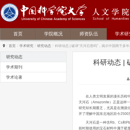
首页
学院概况
师资队伍
学术研
/
首页
/
学术研究
/
研究动态
/
科研动态 | 破译“天河石密码”，揭示中国两千多
研究动态
科研动态 |
学术期刊
学术论著
在人类文明发展的漫长历程中，
天河石（Amazonite）正
研究却长期匮乏，尤其是在溯源
开了理解中国东北地区距今250
天河石是一种含Rb、Cs和Pb的微
前时期使用的宝石材料中属于硬