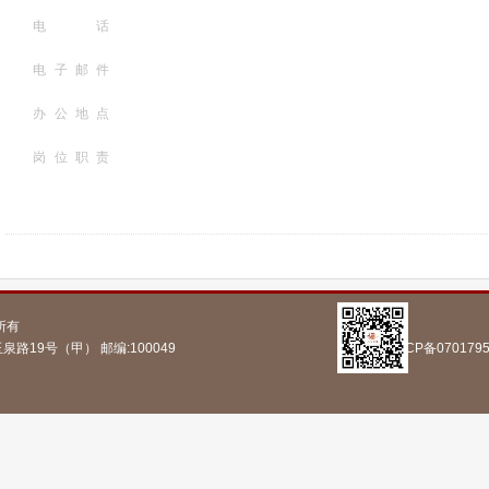
电话
电子邮件
办公地点
岗位职责
所有
泉路19号（甲） 邮编:100049 京ICP备07017956号 | 京公网